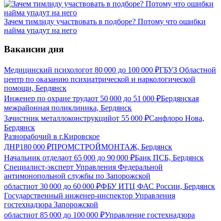
Зачем тимлиду участвовать в подборе? Потому что ошибки
найма упадут на него
Вакансии дня
Медицинский психолог
от
80 000
до
100 000
₽
ГБУЗ Областной
центр по оказанию психиатрической и наркологической
помощи, Бердянск
Инженер по охране труда
от
50 000
до
51 000
₽
Бердянская
межрайонная поликлиника, Бердянск
Зачистник металлоконструкций
от
55 000
₽
Санфлоро Нова,
Бердянск
Разнорабочий в г.Кировское
ДНР
180 000
₽
ПРОМСТРОЙМОНТАЖ, Бердянск
Начальник отдела
от
65 000
до
90 000
₽
Банк ПСБ, Бердянск
Специалист-эксперт Управления Федеральной
антимонопольной службы по Запорожской
области
от
30 000
до
60 000
₽
ФБУ ИТЦ ФАС России, Бердянск
Государственный инженер-инспектор Управления
гостехнадзора Запорожской
области
от
85 000
до
100 000
₽
Управление гостехнадзора