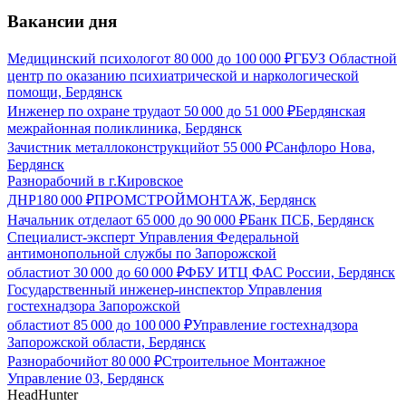
Вакансии дня
Медицинский психолог
от
80 000
до
100 000
₽
ГБУЗ Областной
центр по оказанию психиатрической и наркологической
помощи, Бердянск
Инженер по охране труда
от
50 000
до
51 000
₽
Бердянская
межрайонная поликлиника, Бердянск
Зачистник металлоконструкций
от
55 000
₽
Санфлоро Нова,
Бердянск
Разнорабочий в г.Кировское
ДНР
180 000
₽
ПРОМСТРОЙМОНТАЖ, Бердянск
Начальник отдела
от
65 000
до
90 000
₽
Банк ПСБ, Бердянск
Специалист-эксперт Управления Федеральной
антимонопольной службы по Запорожской
области
от
30 000
до
60 000
₽
ФБУ ИТЦ ФАС России, Бердянск
Государственный инженер-инспектор Управления
гостехнадзора Запорожской
области
от
85 000
до
100 000
₽
Управление гостехнадзора
Запорожской области, Бердянск
Разнорабочий
от
80 000
₽
Строительное Монтажное
Управление 03, Бердянск
HeadHunter