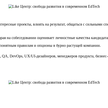
нтересные проекты, влиять на результат, общаться с сильными с
рая на собеседовании оценивает личностные качества кандидата,
о понятным правилам и опционы в бурно растущей компании.
в, QA, DevOps, UX/UI-дизайнеров, менеджеров продукта, бизне