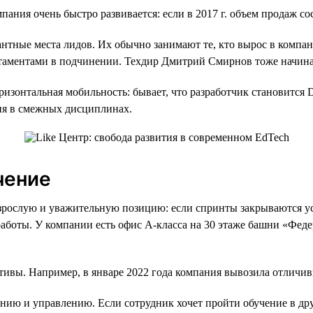
мпания очень быстро развивается: если в 2017 г. объем продаж со
кантные места лидов. Их обычно занимают те, кто вырос в компа
артаментами в подчинении. Техдир Дмитрий Смирнов тоже начин
оризонтальная мобильность: бывает, что разработчик становитс
ия в смежных дисциплинах.
чение
рослую и уважительную позицию: если спринты закрываются усп
работы. У компании есть офис А-класса на 30 этаже башни «Фед
тивы. Например, в январе 2022 года компания вывозила отличив
анию и управлению. Если сотрудник хочет пройти обучение в др