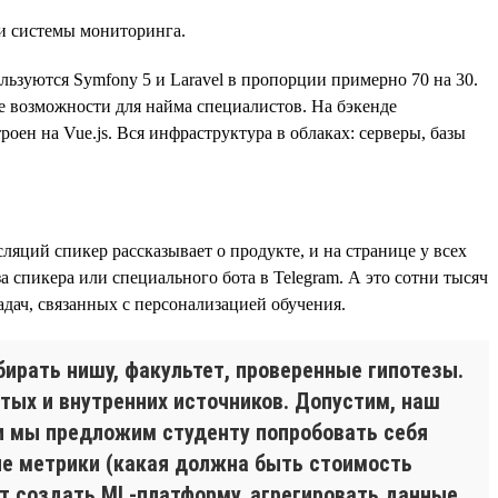
 и системы мониторинга.
льзуются Symfony 5 и Laravel в пропорции примерно 70 на 30.
е возможности для найма специалистов. На бэкенде
роен на Vue.js. Вся инфраструктура в облаках: серверы, базы
яций спикер рассказывает о продукте, и на странице у всех
спикера или специального бота в Telegram. А это сотни тысяч
адач, связанных с персонализацией обучения.
бирать нишу, факультет, проверенные гипотезы.
тых и внутренних источников. Допустим, наш
и мы предложим студенту попробовать себя
ые метрики (какая должна быть стоимость
ит создать ML-платформу, агрегировать данные