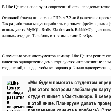
В Like Центре используют современный стек: передовые техно
Основной бэкенд пишется на PHP от 7.2 до 8 (ключевые проекты
Так разработчики могут поработать с разными фреймворками (э
используются MySQL, Redis, Elasticsearch, RabbitMQ, а для по
данных, очереди, Terraform, и за этим следят DevOps.
С помощью этих инструментов команда Like Центра решает слож
клиентов одновременно демонстрируются интерактивные элемен
соединений, и надо, чтобы все хорошо работало одновременно 
«Мы будем помогать студентам опреде
Для этого построим глобальную карту
студент живет в Сыктывкаре. В севе
в этой нише. Планируем давать прове
привлечения клиента и прибыль). С т