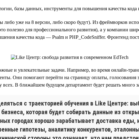
логии, базы данных, инструменты для повышения качества кода
 либо уже на 8 версии, либо скоро будут). Из фреймворков испо
то полезно для профессионального развития), а у компании шир
вышения качества кода — Psalm и PHP_CodeSniffer. Фронтенд пост
ные и увлекательные задачи. Например, во время онлайн-трансл
ты. Они помогают перейти на страницу оплаты, голосования за 
у всех. В ближайшем будущем департамент будет решать много з
ляться с траекторией обучения в Like Центре: вы
 бизнеса, которая будет собирать данные из откры
рных городах хорошо зарабатывает доставка еды, 
ренные гипотезы, аналитику конкурентов, эталонн
ехнической стороны это означает, что нам предсто