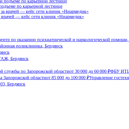
 подъеме по карьерной лестнице
за врачей — кейс сети клиник «Ниармедик»
ентр по оказанию психиатрической и наркологической помощи,
айонная поликлиника, Бердянск
дянск
Ж, Бердянск
й службы по Запорожской области
от
30 000
до
60 000
₽
ФБУ ИТЦ
а Запорожской области
от
85 000
до
100 000
₽
Управление гостехн
03, Бердянск