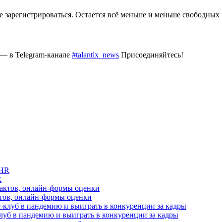
те зарегистрироваться. Остается всё меньше и меньше свободных 
 — в Telegram-канале
#talantix_news
Присоединяйтесь!
R
актов, онлайн-формы оценки
луб в пандемию и выиграть в конкуренции за кадры