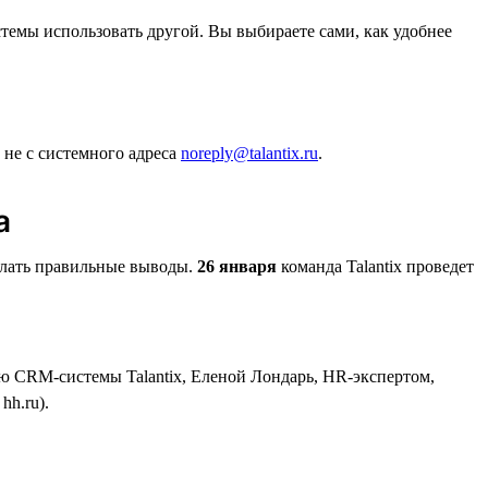
стемы использовать другой. Вы выбираете сами, как удобнее
 не с системного адреса
noreply@talantix.ru
.
а
делать правильные выводы.
26 января
команда Talantix проведет
ю CRM-системы Talantix, Еленой Лондарь, HR-экспертом,
h.ru).