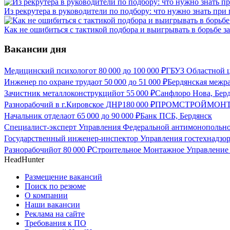
Из рекрутера в руководители по подбору: что нужно знать при
Как не ошибиться с тактикой подбора и выигрывать в борьбе 
Вакансии дня
Медицинский психолог
от
80 000
до
100 000
₽
ГБУЗ Областной ц
Инженер по охране труда
от
50 000
до
51 000
₽
Бердянская межр
Зачистник металлоконструкций
от
55 000
₽
Санфлоро Нова, Бер
Разнорабочий в г.Кировское ДНР
180 000
₽
ПРОМСТРОЙМОНТА
Начальник отдела
от
65 000
до
90 000
₽
Банк ПСБ, Бердянск
Специалист-эксперт Управления Федеральной антимонопольно
Государственный инженер-инспектор Управления гостехнадзор
Разнорабочий
от
80 000
₽
Строительное Монтажное Управление 
HeadHunter
Размещение вакансий
Поиск по резюме
О компании
Наши вакансии
Реклама на сайте
Требования к ПО