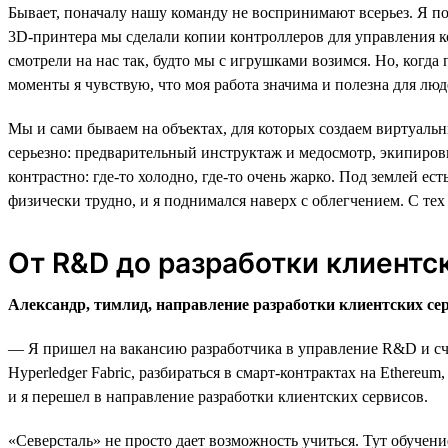
Бывает, поначалу нашу команду не воспринимают всерьез. Я п
3D-принтера мы сделали копии контроллеров для управления к
смотрели на нас так, будто мы с игрушками возимся. Но, когда
моменты я чувствую, что моя работа значима и полезна для люд
Мы и сами бываем на объектах, для которых создаем виртуальн
серьезно: предварительный инструктаж и медосмотр, экипировка
контрастно: где-то холодно, где-то очень жарко. Под землей е
физически трудно, и я поднимался наверх с облегчением. С тех 
От R&D до разработки клиентс
Александр, тимлид, направление разработки клиентских се
— Я пришел на вакансию разработчика в управление R&D и счит
Hyperledger Fabric, разбираться в смарт-контрактах на Ethereu
и я перешел в направление разработки клиентских сервисов.
«Северсталь» не просто дает возможность учиться. Тут обучен