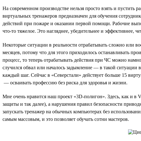
На современном производстве нельзя просто взять и пустить р
виртуальных тренажеров предназначен для обучения сотрудник
действий при пожаре и оказании первой помощи. Рабочие выпо
что-то тяжелое. Это нагляднее, убедительнее и эффективнее, ч
Некоторые ситуации в реальности отрабатывать сложно или во
месяцев, потому что для этого приходилось останавливать пр
процесс, то теперь отрабатывать действия при ЧС можно намно
случился обвал или началось задымление — в такой ситуации в
каждый шаг. Сейчас в «Северстали» действует больше 15 вирт
— осваивать профессию без риска для здоровья и жизни.
Мне очень нравится наш проект «3D-полигон». Здесь, как и 
защиты и так далее), а нарушения правил безопасности привод
запускать тренажер на обычных компьютерах без использован
самым массовым, и это позволяет обучать сотни мастеров.