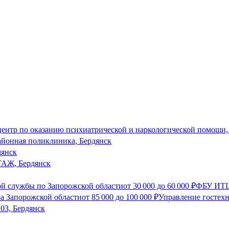
ентр по оказанию психиатрической и наркологической помощи,
айонная поликлиника, Бердянск
дянск
Ж, Бердянск
й службы по Запорожской области
от
30 000
до
60 000
₽
ФБУ ИТЦ
а Запорожской области
от
85 000
до
100 000
₽
Управление гостехн
03, Бердянск