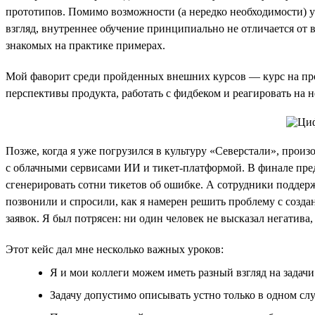
прототипов. Помимо возможности (а нередко необходимости) у
взгляд, внутреннее обучение принципиально не отличается от 
знакомых на практике примерах.
Мой фаворит среди пройденных внешних курсов — курс на про
перспективы продукта, работать с фидбеком и реагировать на 
Позже, когда я уже погрузился в культуру «Северстали», прои
с облачными сервисами ИИ и тикет-платформой. В финале предс
сгенерировать сотни тикетов об ошибке. А сотрудники поддерж
позвонили и спросили, как я намерен решить проблему с созда
заявок. Я был потрясен: ни один человек не высказал негатива
Этот кейс дал мне несколько важных уроков:
Я и мои коллеги можем иметь разный взгляд на задачи
Задачу допустимо описывать устно только в одном слу