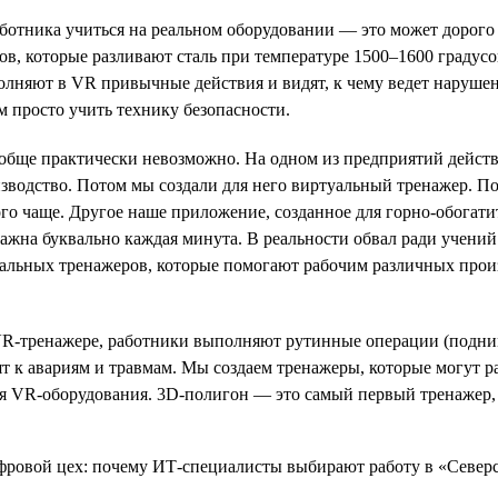
аботника учиться на реальном оборудовании — это может дорого
ов, которые разливают сталь при температуре 1500–1600 градус
лняют в VR привычные действия и видят, к чему ведет нарушен
ем просто учить технику безопасности.
обще практически невозможно. На одном из предприятий действ
оизводство. Потом мы создали для него виртуальный тренажер.
го чаще. Другое наше приложение, созданное для горно-обогатит
ажна буквально каждая минута. В реальности обвал ради учений
уальных тренажеров, которые помогают рабочим различных прои
в VR-тренажере, работники выполняют рутинные операции (подн
ят к авариям и травмам. Мы создаем тренажеры, которые могут р
ия VR-оборудования. 3D-полигон — это самый первый тренажер,