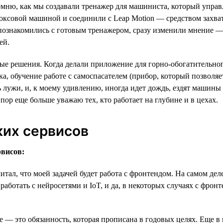
омню, как мы создавали тренажер для машиниста, который упра
оксовой машиной и соединили с Leap Motion — средством захват
 познакомились с готовым тренажером, сразу изменили мнение — 
ей.
ые решения. Когда делали приложение для горно-обогатительного
, обучение работе с самоспасателем (прибор, который позволяет
сть лужи, и, к моему удивлению, иногда идет дождь, ездят маши
пор еще больше уважаю тех, кто работает на глубине и в цехах.
ких сервисов
рвисов:
ал, что моей задачей будет работа с фронтендом. На самом деле
m, работать с нейросетями и IoT, и да, в некоторых случаях с фр
ие — это обязанность, которая прописана в годовых целях. Еще 