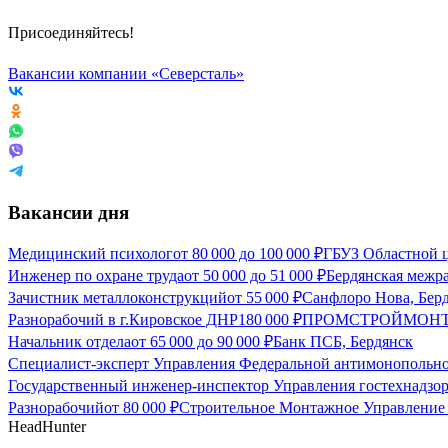
Присоединяйтесь!
Вакансии компании «Северсталь»
Вакансии дня
Медицинский психолог
от
80 000
до
100 000
₽
ГБУЗ Областной ц
Инженер по охране труда
от
50 000
до
51 000
₽
Бердянская межр
Зачистник металлоконструкций
от
55 000
₽
Санфлоро Нова, Бер
Разнорабочий в г.Кировское ДНР
180 000
₽
ПРОМСТРОЙМОНТА
Начальник отдела
от
65 000
до
90 000
₽
Банк ПСБ, Бердянск
Специалист-эксперт Управления Федеральной антимонопольно
Государственный инженер-инспектор Управления гостехнадзор
Разнорабочий
от
80 000
₽
Строительное Монтажное Управление 
HeadHunter