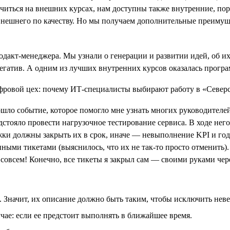
читься на внешних курсах, нам доступны также внутренние, пор
внешнего по качеству. Но мы получаем дополнительные преимуще
дакт-менеджера. Мы узнали о генерации и развитии идей, об и
негатив. А одним из лучших внутренних курсов оказалась прогр
зошло событие, которое помогло мне узнать многих руководител
тояло провести нагрузочное тестирование сервиса. В ходе него 
ки должны закрыть их в срок, иначе — невыполнение KPI и годов
нными тикетами (выяснилось, что их не так-то просто отменить)
, совсем! Конечно, все тикеты я закрыл сам — своими руками чер
. Значит, их описание должно быть таким, чтобы исключить нев
чае: если ее предстоит выполнять в ближайшее время.