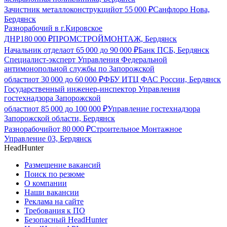
Зачистник металлоконструкций
от
55 000
₽
Санфлоро Нова,
Бердянск
Разнорабочий в г.Кировское
ДНР
180 000
₽
ПРОМСТРОЙМОНТАЖ, Бердянск
Начальник отдела
от
65 000
до
90 000
₽
Банк ПСБ, Бердянск
Специалист-эксперт Управления Федеральной
антимонопольной службы по Запорожской
области
от
30 000
до
60 000
₽
ФБУ ИТЦ ФАС России, Бердянск
Государственный инженер-инспектор Управления
гостехнадзора Запорожской
области
от
85 000
до
100 000
₽
Управление гостехнадзора
Запорожской области, Бердянск
Разнорабочий
от
80 000
₽
Строительное Монтажное
Управление 03, Бердянск
HeadHunter
Размещение вакансий
Поиск по резюме
О компании
Наши вакансии
Реклама на сайте
Требования к ПО
Безопасный HeadHunter