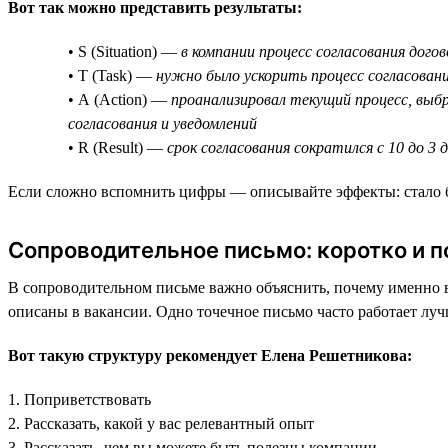
Вот так можно представить результаты:
• S (Situation) —
в компании процесс согласования дого
• T (Task) —
нужно было ускорить процесс согласовани
• A (Action) —
проанализировал текущий процесс, выбр
согласования и уведомлений
• R (Result) —
срок согласования сократился с 10 до 3
Если сложно вспомнить цифры — описывайте эффекты: стало быс
Сопроводительное письмо: коротко и п
В сопроводительном письме важно объяснить, почему именно в
описаны в вакансии. Одно точечное письмо часто работает лу
Вот такую структуру рекомендует Елена Решетникова:
1. Поприветствовать
2. Рассказать, какой у вас релевантный опыт
3. Рассказать, чем вы можете быть полезны компании