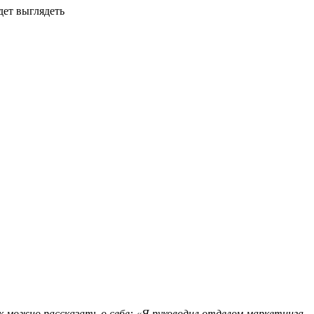
дет выглядеть
ак можно рассказать о себе: «Я руководил отделом маркетинга