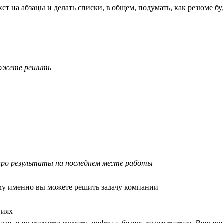
ст на абзацы и делать списки, в общем, подумать, как резюме бу
 можете решить
 про результаты на последнем месте работы
ему именно вы можете решить задачу компании
ниях
 чего, и не можете связать цифры с бизнес-результатом. Вот т