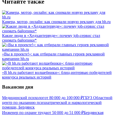
Читайте также
Камера, мотор, онлайн: как снимали новую рекламу для hh.ru
Какие люди в «Хедхантервуде»: почему job-сервис стал
снимать байопики*
«Вы в проекте!»: как отбирали главных героев рекламной
кампании hh.ru
«В hh.ru работают волшебники»: блиц-интервью победителей
конкурса реальных историй
Вакансии дня
Медицинский психолог
от
80 000
до
100 000
₽
ГБУЗ Областной
центр по оказанию психиатрической и наркологической
помощи, Бердянск
Инженер по охране труда
от
50 000
до
51 000
₽
Бердянская