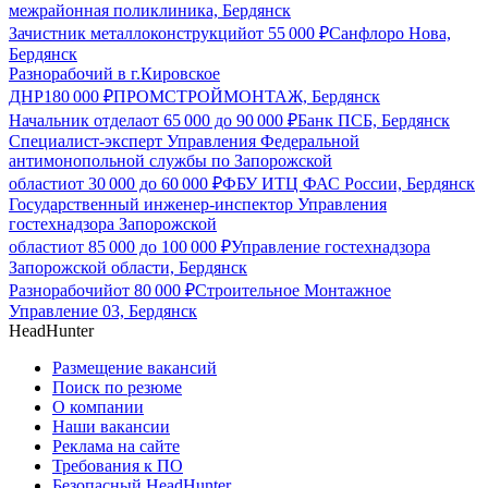
межрайонная поликлиника, Бердянск
Зачистник металлоконструкций
от
55 000
₽
Санфлоро Нова,
Бердянск
Разнорабочий в г.Кировское
ДНР
180 000
₽
ПРОМСТРОЙМОНТАЖ, Бердянск
Начальник отдела
от
65 000
до
90 000
₽
Банк ПСБ, Бердянск
Специалист-эксперт Управления Федеральной
антимонопольной службы по Запорожской
области
от
30 000
до
60 000
₽
ФБУ ИТЦ ФАС России, Бердянск
Государственный инженер-инспектор Управления
гостехнадзора Запорожской
области
от
85 000
до
100 000
₽
Управление гостехнадзора
Запорожской области, Бердянск
Разнорабочий
от
80 000
₽
Строительное Монтажное
Управление 03, Бердянск
HeadHunter
Размещение вакансий
Поиск по резюме
О компании
Наши вакансии
Реклама на сайте
Требования к ПО
Безопасный HeadHunter