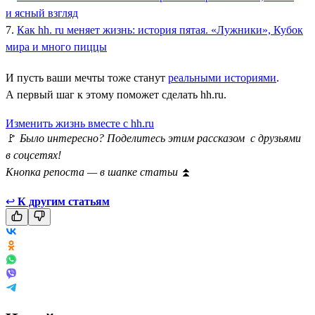
и ясный взгляд
7.
Как hh. ru меняет жизнь: история пятая. «Лужники», Кубок
мира и много пиццы
И пусть ваши мечты тоже станут
реальными историями
.
А первый шаг к этому поможет сделать hh.ru.
Изменить жизнь вместе с hh.ru
🚩
Было интересно? Поделитесь этим рассказом с друзьями
в соцсетях!
Кнопка репоста — в шапке статьи
⏫
↩
К другим статьям