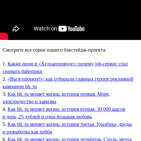
Смотрите все серии нашего бэкстейдж-проекта:
1.
Какие люди в «Хедхантервуде»: почему job-сервис стал
снимать байопики
2.
«Вы в проекте!»: как отбирали главных героев рекламной
кампании hh. ru
3.
Как hh. ru меняет жизнь: история первая. Море,
электричество и харизма
4.
Как hh. ru меняет жизнь: история вторая. 30 000 шагов
в день, 25 дублей и одна большая любовь
5.
Как hh. ru меняет жизнь: история третья. Удалёнка, дреды
и разработка как хобби
6.
Как hh. ru меняет жизнь: история четвёртая. Стиль, мечта