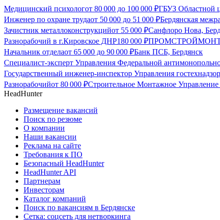
Медицинский психолог
от
80 000
до
100 000
₽
ГБУЗ Областной ц
Инженер по охране труда
от
50 000
до
51 000
₽
Бердянская межр
Зачистник металлоконструкций
от
55 000
₽
Санфлоро Нова, Бер
Разнорабочий в г.Кировское ДНР
180 000
₽
ПРОМСТРОЙМОНТА
Начальник отдела
от
65 000
до
90 000
₽
Банк ПСБ, Бердянск
Специалист-эксперт Управления Федеральной антимонопольно
Государственный инженер-инспектор Управления гостехнадзор
Разнорабочий
от
80 000
₽
Строительное Монтажное Управление 
HeadHunter
Размещение вакансий
Поиск по резюме
О компании
Наши вакансии
Реклама на сайте
Требования к ПО
Безопасный HeadHunter
HeadHunter API
Партнерам
Инвесторам
Каталог компаний
Поиск по вакансиям в Бердянске
Сетка: соцсеть для нетворкинга