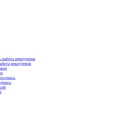
абота рекрутеров
ен
одпись
й