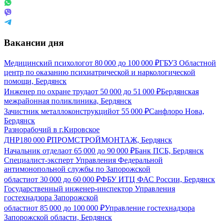
Вакансии дня
Медицинский психолог
от
80 000
до
100 000
₽
ГБУЗ Областной
центр по оказанию психиатрической и наркологической
помощи, Бердянск
Инженер по охране труда
от
50 000
до
51 000
₽
Бердянская
межрайонная поликлиника, Бердянск
Зачистник металлоконструкций
от
55 000
₽
Санфлоро Нова,
Бердянск
Разнорабочий в г.Кировское
ДНР
180 000
₽
ПРОМСТРОЙМОНТАЖ, Бердянск
Начальник отдела
от
65 000
до
90 000
₽
Банк ПСБ, Бердянск
Специалист-эксперт Управления Федеральной
антимонопольной службы по Запорожской
области
от
30 000
до
60 000
₽
ФБУ ИТЦ ФАС России, Бердянск
Государственный инженер-инспектор Управления
гостехнадзора Запорожской
области
от
85 000
до
100 000
₽
Управление гостехнадзора
Запорожской области, Бердянск