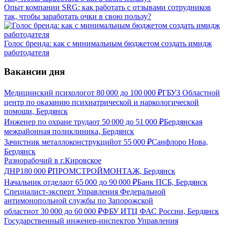
Опыт компании SRG: как работать с отзывами сотрудников
так, чтобы заработать очки в свою пользу?
Голос бренда: как с минимальным бюджетом создать имидж
работодателя
Вакансии дня
Медицинский психолог
от
80 000
до
100 000
₽
ГБУЗ Областной
центр по оказанию психиатрической и наркологической
помощи, Бердянск
Инженер по охране труда
от
50 000
до
51 000
₽
Бердянская
межрайонная поликлиника, Бердянск
Зачистник металлоконструкций
от
55 000
₽
Санфлоро Нова,
Бердянск
Разнорабочий в г.Кировское
ДНР
180 000
₽
ПРОМСТРОЙМОНТАЖ, Бердянск
Начальник отдела
от
65 000
до
90 000
₽
Банк ПСБ, Бердянск
Специалист-эксперт Управления Федеральной
антимонопольной службы по Запорожской
области
от
30 000
до
60 000
₽
ФБУ ИТЦ ФАС России, Бердянск
Государственный инженер-инспектор Управления