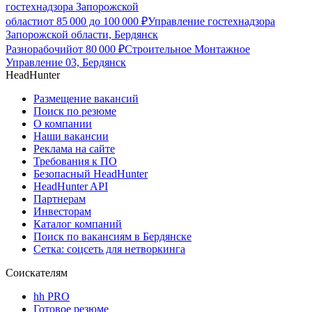
гостехнадзора Запорожской
области
от
85 000
до
100 000
₽
Управление гостехнадзора
Запорожской области, Бердянск
Разнорабочий
от
80 000
₽
Строительное Монтажное
Управление 03, Бердянск
HeadHunter
Размещение вакансий
Поиск по резюме
О компании
Наши вакансии
Реклама на сайте
Требования к ПО
Безопасный HeadHunter
HeadHunter API
Партнерам
Инвесторам
Каталог компаний
Поиск по вакансиям в Бердянске
Сетка: соцсеть для нетворкинга
Соискателям
hh PRO
Готовое резюме