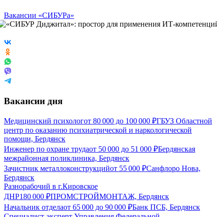
Вакансии «СИБУРа»
Вакансии дня
Медицинский психолог
от
80 000
до
100 000
₽
ГБУЗ Областной
центр по оказанию психиатрической и наркологической
помощи, Бердянск
Инженер по охране труда
от
50 000
до
51 000
₽
Бердянская
межрайонная поликлиника, Бердянск
Зачистник металлоконструкций
от
55 000
₽
Санфлоро Нова,
Бердянск
Разнорабочий в г.Кировское
ДНР
180 000
₽
ПРОМСТРОЙМОНТАЖ, Бердянск
Начальник отдела
от
65 000
до
90 000
₽
Банк ПСБ, Бердянск
Специалист-эксперт Управления Федеральной