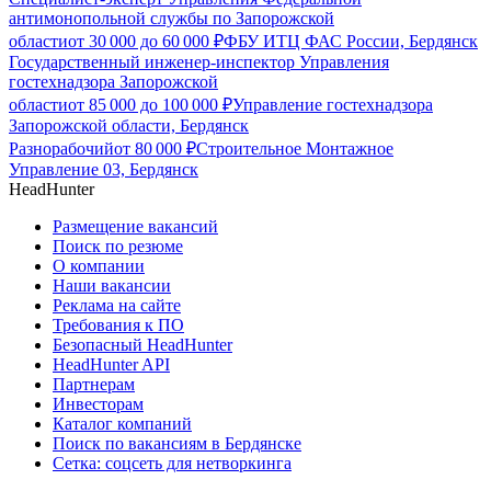
антимонопольной службы по Запорожской
области
от
30 000
до
60 000
₽
ФБУ ИТЦ ФАС России, Бердянск
Государственный инженер-инспектор Управления
гостехнадзора Запорожской
области
от
85 000
до
100 000
₽
Управление гостехнадзора
Запорожской области, Бердянск
Разнорабочий
от
80 000
₽
Строительное Монтажное
Управление 03, Бердянск
HeadHunter
Размещение вакансий
Поиск по резюме
О компании
Наши вакансии
Реклама на сайте
Требования к ПО
Безопасный HeadHunter
HeadHunter API
Партнерам
Инвесторам
Каталог компаний
Поиск по вакансиям в Бердянске
Сетка: соцсеть для нетворкинга