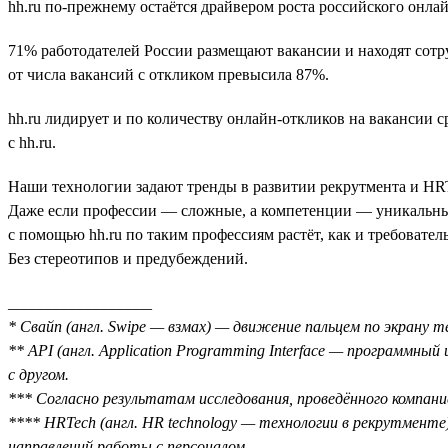
hh.ru по-прежнему остаётся драйвером роста российского онла
71% работодателей России размещают вакансии и находят сотру
от числа вакансий с откликом превысила 87%.
hh.ru лидирует и по количеству онлайн-откликов на вакансии 
с hh.ru.
Наши технологии задают тренды в развитии рекрутмента и HRTe
Даже если профессии — сложные, а компетенции — уникальны
с помощью hh.ru по таким профессиям растёт, как и требовате
Без стереотипов и предубеждений.
__________________
* Свайп (англ. Swipe — взмах) — движение пальцем по экрану 
** API (англ. Application Programming Interface — программн
с другом.
*** Согласно результатам исследования, проведённого компан
**** HRTech (англ. HR technology — технологии в рекрутменте
направлений работы с персоналом.