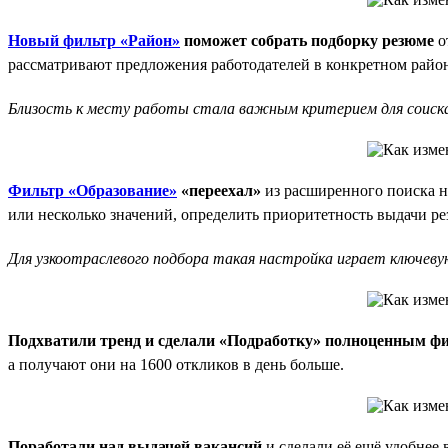
Новый фильтр «Район»
поможет собрать подборку резюме
о
рассматривают предложения работодателей в конкретном район
Близость к месту работы стала важным критерием для соиска
Фильтр «Образование»
«переехал»
из расширенного поиска на
или несколько значений, определить приоритетность выдачи р
Для узкоотраслевого подбора такая настройка играет ключевую
Подхватили тренд и сделали «Подработку» полноценным ф
а получают они на 1600 откликов в день больше.
Поработали над выдачей вакансий
и сделали её ещё удобнее 