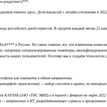
йн-рекрутинга***.
дников именно здесь. Доля вакансий с онлайн-откликами в 2022
среди российских джоб-сервисов. В среднем каждый месяц 22 ка
ch**** в России. Но самое главное, все эти изменения помогаю
е, например специализированные инженеры, квалифицированны
льность наших пользователей. Поэтому мы и создаём технологии 
телефона или планшета в одном направлении.
ый интерфейс приложения) — набор способов и правил, по котор
ией KANTAR (ЗАО «ТНС МИЦ») в период с февраля по март 2022 
) — направление в ИТ, разрабатывающее сервисы и программное о