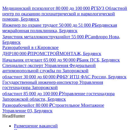
Медицинский психолог
от
80 000
до
100 000
₽
ГБУЗ Областной
центр по оказанию психиатрической и наркологической
помощи, Бердянск
Инженер по охране труда
от
50 000
до
51 000
₽
Бердянская
межрайонная поликлиника, Бердянск
Зачистник металлоконструкций
от
55 000
₽
Санфлоро Нова,
Бердянск
Разнорабочий в г.Кировское
ДНР
180 000
₽
ПРОМСТРОЙМОНТАЖ, Бердянск
Начальник отдела
от
65 000
до
90 000
₽
Банк ПСБ, Бердянск
Специалист-эксперт Управления Федеральной
антимонопольной службы по Запорожской
области
от
30 000
до
60 000
₽
ФБУ ИТЦ ФАС России, Бердянск
Государственный инженер-инспектор Управления
гостехнадзора Запорожской
области
от
85 000
до
100 000
₽
Управление гостехнадзора
Запорожской области, Бердянск
Разнорабочий
от
80 000
₽
Строительное Монтажное
Управление 03, Бердянск
HeadHunter
Размещение вакансий