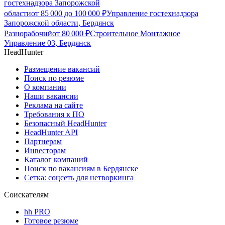
гостехнадзора Запорожской
области
от
85 000
до
100 000
₽
Управление гостехнадзора
Запорожской области, Бердянск
Разнорабочий
от
80 000
₽
Строительное Монтажное
Управление 03, Бердянск
HeadHunter
Размещение вакансий
Поиск по резюме
О компании
Наши вакансии
Реклама на сайте
Требования к ПО
Безопасный HeadHunter
HeadHunter API
Партнерам
Инвесторам
Каталог компаний
Поиск по вакансиям в Бердянске
Сетка: соцсеть для нетворкинга
Соискателям
hh PRO
Готовое резюме