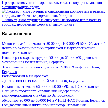
Пространство антивыгорания: как создать внутри компании
мотивирующую среду?
Экоквест, кибертурнир и синхронный корпоратив в разных
городах: необычные форматы тимбилдинга
Вакансии дня
Медицинский психолог
от
80 000
до
100 000
₽
ГБУЗ Областной
центр по оказанию психиатрической и наркологической
помощи, Бердянск
Инженер по охране труда
от
50 000
до
51 000
₽
Бердянская
межрайонная поликлиника, Бердянск
Зачистник металлоконструкций
от
55 000
₽
Санфлоро Нова,
Бердянск
Разнорабочий в г.Кировское
ДНР
180 000
₽
ПРОМСТРОЙМОНТАЖ, Бердянск
Начальник отдела
от
65 000
до
90 000
₽
Банк ПСБ, Бердянск
Специалист-эксперт Управления Федеральной
антимонопольной службы по Запорожской
области
от
30 000
до
60 000
₽
ФБУ ИТЦ ФАС России, Бердянск
Государственный инженер-инспектор Управления