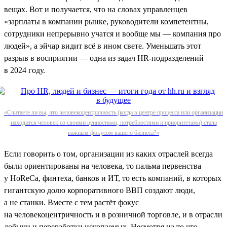
вещах. Вот и получается, что на словах управленцев
«зарплаты в компании рынке, руководители компетентны,
сотрудники непрерывно учатся и вообще мы — компания про
людей», а эйчар видит всё в ином свете. Уменьшать этот
разрыв в восприятии — одна из задач HR-подразделений
в 2024 году.
«Считаете ли вы, что человекоцентричность (когда в центре процесса или организации
находится человек со своими ценностями, потребностями и приоритетами) стала
важным фокусом вашего бизнеса?»
Если говорить о том, организации из каких отраслей всегда
были ориентированы на человека, то пальма первенства
у HoReCa, финтеха, банков и ИТ, то есть компаний, в которых
гигантскую долю корпоративного ВВП создают люди,
а не станки. Вместе с тем растёт фокус
на человекоцентричность и в розничной торговле, и в отрасли
добычи и переработки ископаемых. Несмотря на то что