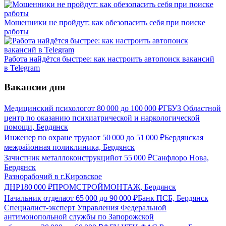
Мошенники не пройдут: как обезопасить себя при поиске
работы
Работа найдётся быстрее: как настроить автопоиск вакансий
в Telegram
Вакансии дня
Медицинский психолог
от
80 000
до
100 000
₽
ГБУЗ Областной
центр по оказанию психиатрической и наркологической
помощи, Бердянск
Инженер по охране труда
от
50 000
до
51 000
₽
Бердянская
межрайонная поликлиника, Бердянск
Зачистник металлоконструкций
от
55 000
₽
Санфлоро Нова,
Бердянск
Разнорабочий в г.Кировское
ДНР
180 000
₽
ПРОМСТРОЙМОНТАЖ, Бердянск
Начальник отдела
от
65 000
до
90 000
₽
Банк ПСБ, Бердянск
Специалист-эксперт Управления Федеральной
антимонопольной службы по Запорожской