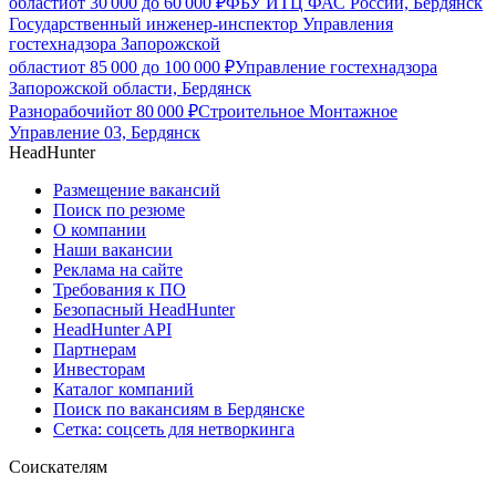
области
от
30 000
до
60 000
₽
ФБУ ИТЦ ФАС России, Бердянск
Государственный инженер-инспектор Управления
гостехнадзора Запорожской
области
от
85 000
до
100 000
₽
Управление гостехнадзора
Запорожской области, Бердянск
Разнорабочий
от
80 000
₽
Строительное Монтажное
Управление 03, Бердянск
HeadHunter
Размещение вакансий
Поиск по резюме
О компании
Наши вакансии
Реклама на сайте
Требования к ПО
Безопасный HeadHunter
HeadHunter API
Партнерам
Инвесторам
Каталог компаний
Поиск по вакансиям в Бердянске
Сетка: соцсеть для нетворкинга
Соискателям