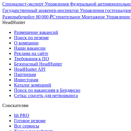
Специалист-эксперт Управления Федеральной антимонопольно
Государственный инженер-инспектор Управления гостехнадзор
Разнорабочий
от
80 000
₽
Строительное Монтажное Управление 
HeadHunter
Размещение вакансий
Поиск по резюме
О компании
Наши вакансии
Реклама на сайте
Требования к ПО
Безопасный HeadHunter
HeadHunter API
Партнерам
Инвесторам
Каталог компаний
Поиск по вакансиям в Бердянске
Сетка: соцсеть для нетворкинга
Соискателям
hh PRO
Готовое резюме
Все сервисы