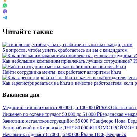
Читайте также
5 вопросов, чтобы узнать, сработаетесь ли вы с кандидатом
Как небольшим компаниям привлекать лучших сотрудников? Ис
Найти сотрудника мечты: как работают алгоритмы hh.ru
Как зарегистрироваться на hh.ru в качестве работодателя, если
Вакансии дня
Медицинский психолог
от
80 000
до
100 000
₽
ГБУЗ Областной ц
Инженер по охране труда
от
50 000
до
51 000
₽
Бердянская межр
Зачистник металлоконструкций
от
55 000
₽
Санфлоро Нова, Бер
Разнорабочий в г.Кировское ДНР
180 000
₽
ПРОМСТРОЙМОНТА
Начальник отдела
от
65 000
до
90 000
₽
Банк ПСБ, Бердянск