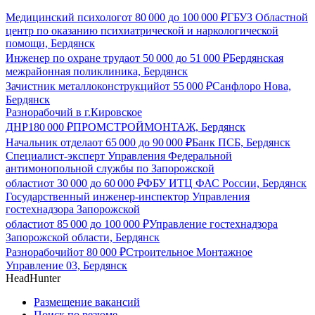
Медицинский психолог
от
80 000
до
100 000
₽
ГБУЗ Областной
центр по оказанию психиатрической и наркологической
помощи, Бердянск
Инженер по охране труда
от
50 000
до
51 000
₽
Бердянская
межрайонная поликлиника, Бердянск
Зачистник металлоконструкций
от
55 000
₽
Санфлоро Нова,
Бердянск
Разнорабочий в г.Кировское
ДНР
180 000
₽
ПРОМСТРОЙМОНТАЖ, Бердянск
Начальник отдела
от
65 000
до
90 000
₽
Банк ПСБ, Бердянск
Специалист-эксперт Управления Федеральной
антимонопольной службы по Запорожской
области
от
30 000
до
60 000
₽
ФБУ ИТЦ ФАС России, Бердянск
Государственный инженер-инспектор Управления
гостехнадзора Запорожской
области
от
85 000
до
100 000
₽
Управление гостехнадзора
Запорожской области, Бердянск
Разнорабочий
от
80 000
₽
Строительное Монтажное
Управление 03, Бердянск
HeadHunter
Размещение вакансий
Поиск по резюме