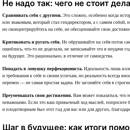
Не надо так: чего не стоит дел
Сравнивать себя с другими.
Это сложно, особенно когда исто
или знакомым, который стал гендиректором, а с самим собой, н
но сконцентрируйтесь на себе, не обесценивайте свои достиже
Критиковать и ругать себя.
Не обрушивайте на себя поток само
ошиблись, что-то не доделали, не записывайте это в неудачи го
на будущее. Это рационально, в отличие от самоедства.
Попадать в ловушку перфекциониста.
Идеальность лишь иллю
и требования к себе и своим успехам, но реальность всегда вн
перемен — не самая простая задача. Не загоняйте себя в строги
Преуменьшать свои достижения.
Вам может показаться, что 
неважными. Если это ваш привычный ход мыслей, попросите б
и плодотворным был этот год для вас или для других, благодар
Шаг в будущее: как итоги пом