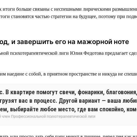
них итоги больше связаны с неспешными лирическими размышлен
итоги становятся частью стратегии на будущее, поэтому при под
год, и завершить его на мажорной ноте
ой психотерапевтической лиги Юлия Федотова предлагает сдела
им наедине с собой, в приятном пространстве и никуда не спеши
. В квартире помогут свечи, фонарики, благовония
рузят вас в процесс. Другой вариант — ваша любим
м, выбирайте любое место, где вам спокойно, ком
й член Профессиональной психотерапевтической лиги
ь или просто дать себе пару минут в тишине, перед тем как на