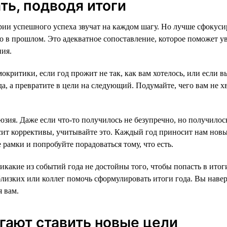
ать, подводя итоги
рии успешного успеха звучат на каждом шагу. Но лучше сфокусир
о в прошлом. Это адекватное сопоставление, которое поможет ув
ния.
критики, если год прожит не так, как вам хотелось, или если вы
да, а превратите в цели на следующий. Подумайте, чего вам не х
зия. Даже если что-то получилось не безупречно, но получилос
осит коррективы, учитывайте это. Каждый год приносит нам новы
е рамки и попробуйте порадоваться тому, что есть.
никакие из событий года не достойны того, чтобы попасть в ито
лизких или коллег помочь сформулировать итоги года. Вы наве
я вам.
огают ставить новые цели