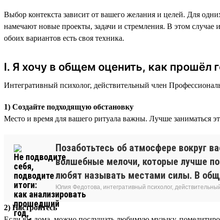
Выбор контекста зависит от вашего желания и целей. Для од
намечают новые проекты, задачи и стремления. В этом случае 
обоих вариантов есть своя техника.
I. Я хочу в общем оценить, как прошёл 
Интегративный психолог, действительный член Профессиональн
1) Создайте подходящую обстановку
Место и время для вашего ритуала важны. Лучше заниматься эт
Позаботьтесь об атмосфере вокруг вас
волшебные мелочи, которые лучше пог
любят называть местами силы. В обще
Юлия Федотова, интегративный психолог, действительны
2) Настройтесь
Если вы дома, можно послушать любимую музыку, помедитироват