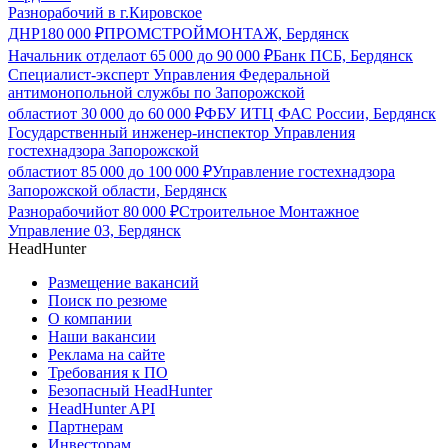
Разнорабочий в г.Кировское
ДНР
180 000
₽
ПРОМСТРОЙМОНТАЖ, Бердянск
Начальник отдела
от
65 000
до
90 000
₽
Банк ПСБ, Бердянск
Специалист-эксперт Управления Федеральной
антимонопольной службы по Запорожской
области
от
30 000
до
60 000
₽
ФБУ ИТЦ ФАС России, Бердянск
Государственный инженер-инспектор Управления
гостехнадзора Запорожской
области
от
85 000
до
100 000
₽
Управление гостехнадзора
Запорожской области, Бердянск
Разнорабочий
от
80 000
₽
Строительное Монтажное
Управление 03, Бердянск
HeadHunter
Размещение вакансий
Поиск по резюме
О компании
Наши вакансии
Реклама на сайте
Требования к ПО
Безопасный HeadHunter
HeadHunter API
Партнерам
Инвесторам