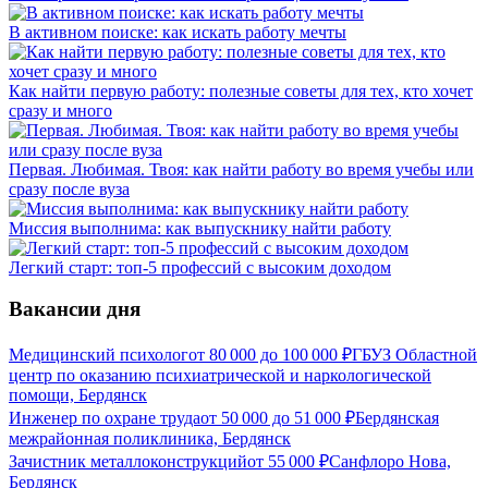
В активном поиске: как искать работу мечты
Как найти первую работу: полезные советы для тех, кто хочет
сразу и много
Первая. Любимая. Твоя: как найти работу во время учебы или
сразу после вуза
Миссия выполнима: как выпускнику найти работу
Легкий старт: топ-5 профессий с высоким доходом
Вакансии дня
Медицинский психолог
от
80 000
до
100 000
₽
ГБУЗ Областной
центр по оказанию психиатрической и наркологической
помощи, Бердянск
Инженер по охране труда
от
50 000
до
51 000
₽
Бердянская
межрайонная поликлиника, Бердянск
Зачистник металлоконструкций
от
55 000
₽
Санфлоро Нова,
Бердянск