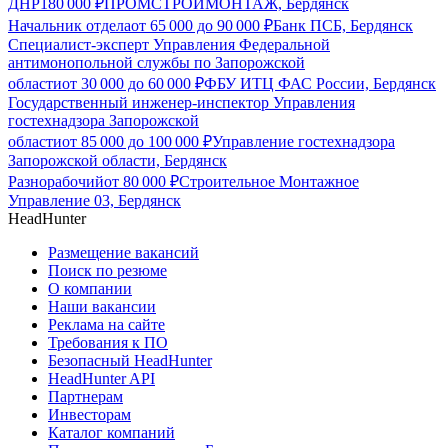
ДНР
180 000
₽
ПРОМСТРОЙМОНТАЖ, Бердянск
Начальник отдела
от
65 000
до
90 000
₽
Банк ПСБ, Бердянск
Специалист-эксперт Управления Федеральной
антимонопольной службы по Запорожской
области
от
30 000
до
60 000
₽
ФБУ ИТЦ ФАС России, Бердянск
Государственный инженер-инспектор Управления
гостехнадзора Запорожской
области
от
85 000
до
100 000
₽
Управление гостехнадзора
Запорожской области, Бердянск
Разнорабочий
от
80 000
₽
Строительное Монтажное
Управление 03, Бердянск
HeadHunter
Размещение вакансий
Поиск по резюме
О компании
Наши вакансии
Реклама на сайте
Требования к ПО
Безопасный HeadHunter
HeadHunter API
Партнерам
Инвесторам
Каталог компаний