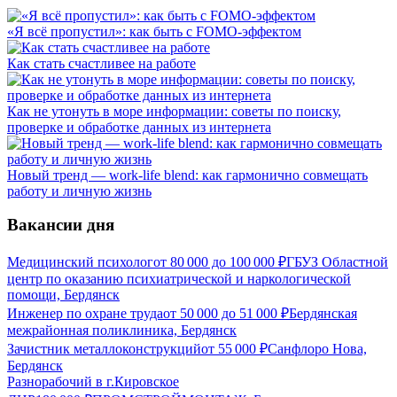
«Я всё пропустил»: как быть с FOMO-эффектом
Как стать счастливее на работе
Как не утонуть в море информации: советы по поиску,
проверке и обработке данных из интернета
Новый тренд — work-life blend: как гармонично совмещать
работу и личную жизнь
Вакансии дня
Медицинский психолог
от
80 000
до
100 000
₽
ГБУЗ Областной
центр по оказанию психиатрической и наркологической
помощи, Бердянск
Инженер по охране труда
от
50 000
до
51 000
₽
Бердянская
межрайонная поликлиника, Бердянск
Зачистник металлоконструкций
от
55 000
₽
Санфлоро Нова,
Бердянск
Разнорабочий в г.Кировское