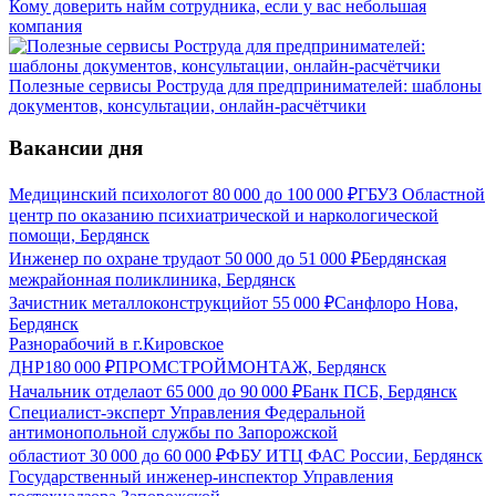
Кому доверить найм сотрудника, если у вас небольшая
компания
Полезные сервисы Роструда для предпринимателей: шаблоны
документов, консультации, онлайн-расчётчики
Вакансии дня
Медицинский психолог
от
80 000
до
100 000
₽
ГБУЗ Областной
центр по оказанию психиатрической и наркологической
помощи, Бердянск
Инженер по охране труда
от
50 000
до
51 000
₽
Бердянская
межрайонная поликлиника, Бердянск
Зачистник металлоконструкций
от
55 000
₽
Санфлоро Нова,
Бердянск
Разнорабочий в г.Кировское
ДНР
180 000
₽
ПРОМСТРОЙМОНТАЖ, Бердянск
Начальник отдела
от
65 000
до
90 000
₽
Банк ПСБ, Бердянск
Специалист-эксперт Управления Федеральной
антимонопольной службы по Запорожской
области
от
30 000
до
60 000
₽
ФБУ ИТЦ ФАС России, Бердянск
Государственный инженер-инспектор Управления