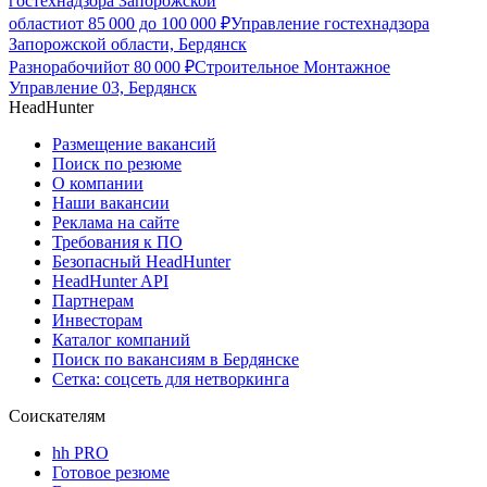
гостехнадзора Запорожской
области
от
85 000
до
100 000
₽
Управление гостехнадзора
Запорожской области, Бердянск
Разнорабочий
от
80 000
₽
Строительное Монтажное
Управление 03, Бердянск
HeadHunter
Размещение вакансий
Поиск по резюме
О компании
Наши вакансии
Реклама на сайте
Требования к ПО
Безопасный HeadHunter
HeadHunter API
Партнерам
Инвесторам
Каталог компаний
Поиск по вакансиям в Бердянске
Сетка: соцсеть для нетворкинга
Соискателям
hh PRO
Готовое резюме