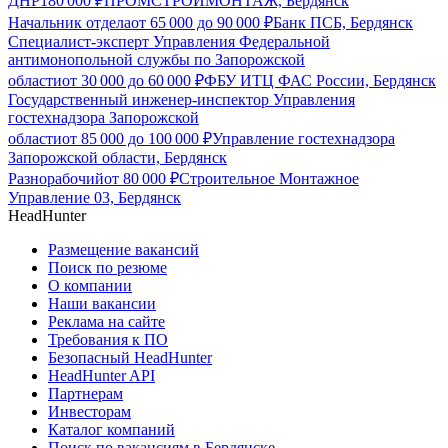
ДНР
180 000
₽
ПРОМСТРОЙМОНТАЖ, Бердянск
Начальник отдела
от
65 000
до
90 000
₽
Банк ПСБ, Бердянск
Специалист-эксперт Управления Федеральной
антимонопольной службы по Запорожской
области
от
30 000
до
60 000
₽
ФБУ ИТЦ ФАС России, Бердянск
Государственный инженер-инспектор Управления
гостехнадзора Запорожской
области
от
85 000
до
100 000
₽
Управление гостехнадзора
Запорожской области, Бердянск
Разнорабочий
от
80 000
₽
Строительное Монтажное
Управление 03, Бердянск
HeadHunter
Размещение вакансий
Поиск по резюме
О компании
Наши вакансии
Реклама на сайте
Требования к ПО
Безопасный HeadHunter
HeadHunter API
Партнерам
Инвесторам
Каталог компаний
Поиск по вакансиям в Бердянске