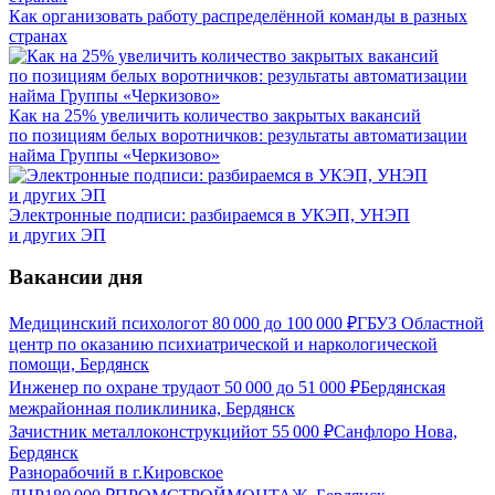
Как организовать работу распределённой команды в разных
странах
Как на 25% увеличить количество закрытых вакансий
по позициям белых воротничков: результаты автоматизации
найма Группы «Черкизово»
Электронные подписи: разбираемся в УКЭП, УНЭП
и других ЭП
Вакансии дня
Медицинский психолог
от
80 000
до
100 000
₽
ГБУЗ Областной
центр по оказанию психиатрической и наркологической
помощи, Бердянск
Инженер по охране труда
от
50 000
до
51 000
₽
Бердянская
межрайонная поликлиника, Бердянск
Зачистник металлоконструкций
от
55 000
₽
Санфлоро Нова,
Бердянск
Разнорабочий в г.Кировское