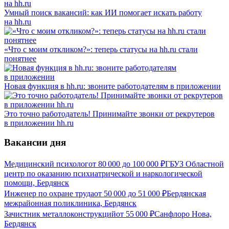
Умный поиск вакансий: как ИИ помогает искать работу
на hh.ru
«Что с моим откликом?»: теперь статусы на hh.ru стали
понятнее
Новая функция в hh.ru: звоните работодателям в приложении
Это точно работодатель! Принимайте звонки от рекрутеров
в приложении hh.ru
Вакансии дня
Медицинский психолог
от
80 000
до
100 000
₽
ГБУЗ Областной
центр по оказанию психиатрической и наркологической
помощи, Бердянск
Инженер по охране труда
от
50 000
до
51 000
₽
Бердянская
межрайонная поликлиника, Бердянск
Зачистник металлоконструкций
от
55 000
₽
Санфлоро Нова,
Бердянск