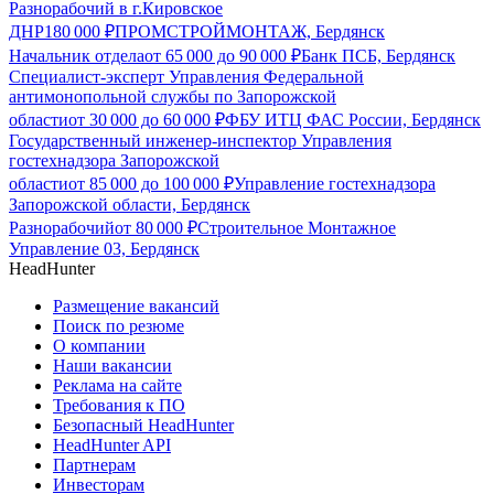
Разнорабочий в г.Кировское
ДНР
180 000
₽
ПРОМСТРОЙМОНТАЖ, Бердянск
Начальник отдела
от
65 000
до
90 000
₽
Банк ПСБ, Бердянск
Специалист-эксперт Управления Федеральной
антимонопольной службы по Запорожской
области
от
30 000
до
60 000
₽
ФБУ ИТЦ ФАС России, Бердянск
Государственный инженер-инспектор Управления
гостехнадзора Запорожской
области
от
85 000
до
100 000
₽
Управление гостехнадзора
Запорожской области, Бердянск
Разнорабочий
от
80 000
₽
Строительное Монтажное
Управление 03, Бердянск
HeadHunter
Размещение вакансий
Поиск по резюме
О компании
Наши вакансии
Реклама на сайте
Требования к ПО
Безопасный HeadHunter
HeadHunter API
Партнерам
Инвесторам