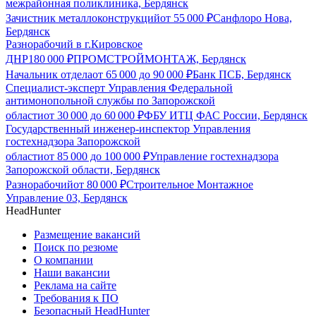
межрайонная поликлиника, Бердянск
Зачистник металлоконструкций
от
55 000
₽
Санфлоро Нова,
Бердянск
Разнорабочий в г.Кировское
ДНР
180 000
₽
ПРОМСТРОЙМОНТАЖ, Бердянск
Начальник отдела
от
65 000
до
90 000
₽
Банк ПСБ, Бердянск
Специалист-эксперт Управления Федеральной
антимонопольной службы по Запорожской
области
от
30 000
до
60 000
₽
ФБУ ИТЦ ФАС России, Бердянск
Государственный инженер-инспектор Управления
гостехнадзора Запорожской
области
от
85 000
до
100 000
₽
Управление гостехнадзора
Запорожской области, Бердянск
Разнорабочий
от
80 000
₽
Строительное Монтажное
Управление 03, Бердянск
HeadHunter
Размещение вакансий
Поиск по резюме
О компании
Наши вакансии
Реклама на сайте
Требования к ПО
Безопасный HeadHunter