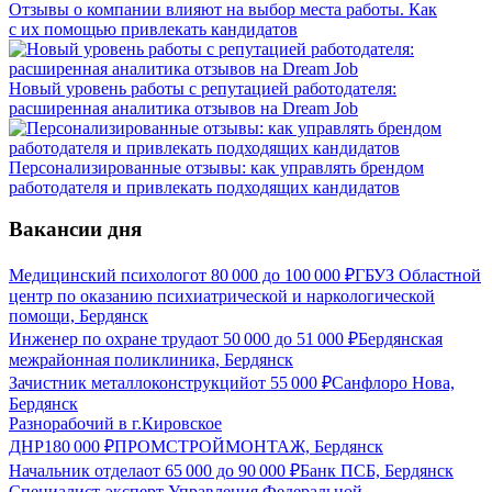
Отзывы о компании влияют на выбор места работы. Как
с их помощью привлекать кандидатов
Новый уровень работы с репутацией работодателя:
расширенная аналитика отзывов на Dream Job
Персонализированные отзывы: как управлять брендом
работодателя и привлекать подходящих кандидатов
Вакансии дня
Медицинский психолог
от
80 000
до
100 000
₽
ГБУЗ Областной
центр по оказанию психиатрической и наркологической
помощи, Бердянск
Инженер по охране труда
от
50 000
до
51 000
₽
Бердянская
межрайонная поликлиника, Бердянск
Зачистник металлоконструкций
от
55 000
₽
Санфлоро Нова,
Бердянск
Разнорабочий в г.Кировское
ДНР
180 000
₽
ПРОМСТРОЙМОНТАЖ, Бердянск
Начальник отдела
от
65 000
до
90 000
₽
Банк ПСБ, Бердянск
Специалист-эксперт Управления Федеральной