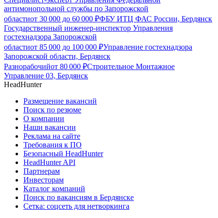
антимонопольной службы по Запорожской
области
от
30 000
до
60 000
₽
ФБУ ИТЦ ФАС России, Бердянск
Государственный инженер-инспектор Управления
гостехнадзора Запорожской
области
от
85 000
до
100 000
₽
Управление гостехнадзора
Запорожской области, Бердянск
Разнорабочий
от
80 000
₽
Строительное Монтажное
Управление 03, Бердянск
HeadHunter
Размещение вакансий
Поиск по резюме
О компании
Наши вакансии
Реклама на сайте
Требования к ПО
Безопасный HeadHunter
HeadHunter API
Партнерам
Инвесторам
Каталог компаний
Поиск по вакансиям в Бердянске
Сетка: соцсеть для нетворкинга