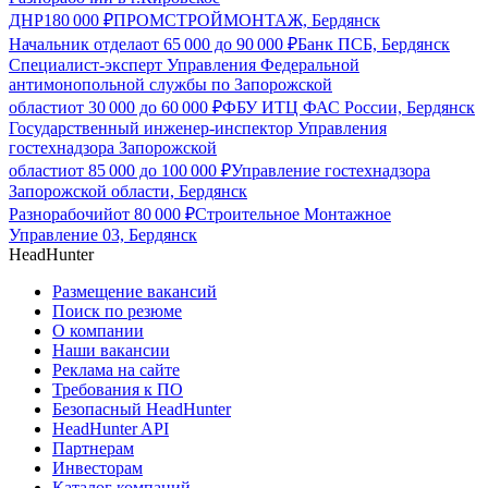
ДНР
180 000
₽
ПРОМСТРОЙМОНТАЖ, Бердянск
Начальник отдела
от
65 000
до
90 000
₽
Банк ПСБ, Бердянск
Специалист-эксперт Управления Федеральной
антимонопольной службы по Запорожской
области
от
30 000
до
60 000
₽
ФБУ ИТЦ ФАС России, Бердянск
Государственный инженер-инспектор Управления
гостехнадзора Запорожской
области
от
85 000
до
100 000
₽
Управление гостехнадзора
Запорожской области, Бердянск
Разнорабочий
от
80 000
₽
Строительное Монтажное
Управление 03, Бердянск
HeadHunter
Размещение вакансий
Поиск по резюме
О компании
Наши вакансии
Реклама на сайте
Требования к ПО
Безопасный HeadHunter
HeadHunter API
Партнерам
Инвесторам
Каталог компаний