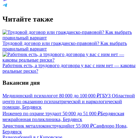
Читайте также
Трудовой договор или гражданско-правовой? Как выбрать
правильный вариант
Работник есть, а трудового договора у вас с ним нет — каковы
реальные риски?
Вакансии дня
Медицинский психолог
от
80 000
до
100 000
₽
ГБУЗ Областной
центр по оказанию психиатрической и наркологической
помощи, Бердянск
Инженер по охране труда
от
50 000
до
51 000
₽
Бердянская
межрайонная поликлиника, Бердянск
Зачистник металлоконструкций
от
55 000
₽
Санфлоро Нова,
Бердянск
Разнорабочий в г.Кировское