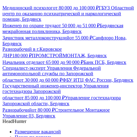
Медицинский психолог
от
80 000
до
100 000
₽
ГБУЗ Областной
центр по оказанию психиатрической и наркологической
помощи, Бердянск
Инженер по охране труда
от
50 000
до
51 000
₽
Бердянская
межрайонная поликлиника, Бердянск
Зачистник металлоконструкций
от
55 000
₽
Санфлоро Нова,
Бердянск
Разнорабочий в г.Кировское
ДНР
180 000
₽
ПРОМСТРОЙМОНТАЖ, Бердянск
Начальник отдела
от
65 000
до
90 000
₽
Банк ПСБ, Бердянск
Специалист-эксперт Управления Федеральной
антимонопольной службы по Запорожской
области
от
30 000
до
60 000
₽
ФБУ ИТЦ ФАС России, Бердянск
Государственный инженер-инспектор Управления
гостехнадзора Запорожской
области
от
85 000
до
100 000
₽
Управление гостехнадзора
Запорожской области, Бердянск
Разнорабочий
от
80 000
₽
Строительное Монтажное
Управление 03, Бердянск
HeadHunter
Размещение вакансий