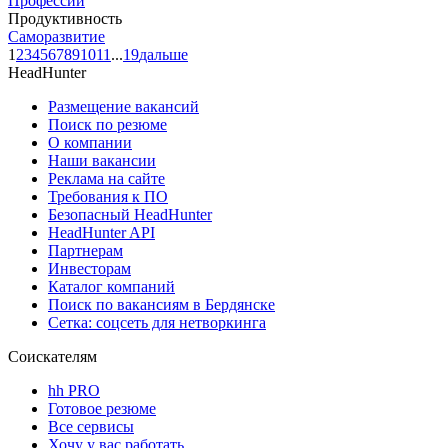
Профессии
Продуктивность
Саморазвитие
1
2
3
4
5
6
7
8
9
10
11
...
19
дальше
HeadHunter
Размещение вакансий
Поиск по резюме
О компании
Наши вакансии
Реклама на сайте
Требования к ПО
Безопасный HeadHunter
HeadHunter API
Партнерам
Инвесторам
Каталог компаний
Поиск по вакансиям в Бердянске
Сетка: соцсеть для нетворкинга
Соискателям
hh PRO
Готовое резюме
Все сервисы
Хочу у вас работать