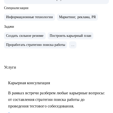
• Внедряю использование данных, как продукт.
• Провел более 700 консультаций на карьерные и
Специализации
менеджерские темы.
Информационные технологии
Маркетинг, реклама, PR
• Вместе с подопечными составили более 300 резюме для
РФ и Европы.
Задачи
• Мои клиенты нашли работу в Авито, Яндекс, Ozon,
Создать сильное резюме
Построить карьерный план
Revolut, Nvidia, Simple Club и др.
Проработать стратегию поиска работы
...
С чем помогу:
• с подготовкой к найму в зарубежную и российскую
команду
Услуги
• с переходом в IT, профориентацией и выстраиванием
карьерного плана
Карьерная консультация
• консультирую команды для развития бизнесов
• с подготовкой к техническим собеседованиям.
В рамках встречи разберем любые карьерные вопросы:
от составления стратегии поиска работы до
Кому могу помочь:
проведения тестового собеседования.
• проконсультирую проджект менеджеров, продакт