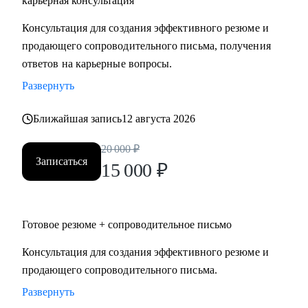
карьерная консультация
Руководителям высшего и среднего звена, специалистам в
Консультация для создания эффективного резюме и
сферах:
продающего сопроводительного письма, получения
• Продаж и работы с клиентами (B2B, B2C, B2G, E-
ответов на карьерные вопросы.
commerce)
Развернуть
• Финансов
• HoReCa
Ближайшая запись
12 августа 2026
• Образования/Ed-tech
• Маркетинга
20 000
₽
• Закупок/Логистики.
Записаться
15 000
₽
Готовое резюме + сопроводительное письмо
Консультация для создания эффективного резюме и
продающего сопроводительного письма.
Развернуть