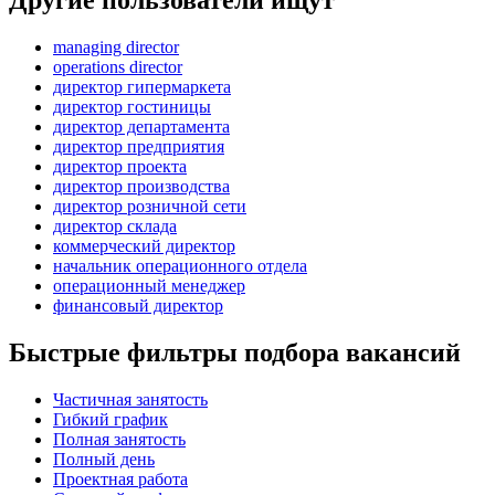
managing director
operations director
директор гипермаркета
директор гостиницы
директор департамента
директор предприятия
директор проекта
директор производства
директор розничной сети
директор склада
коммерческий директор
начальник операционного отдела
операционный менеджер
финансовый директор
Быстрые фильтры подбора вакансий
Частичная занятость
Гибкий график
Полная занятость
Полный день
Проектная работа