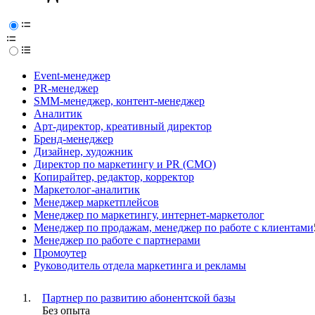
Event-менеджер
PR-менеджер
SMM-менеджер, контент-менеджер
Аналитик
Арт-директор, креативный директор
Бренд-менеджер
Дизайнер, художник
Директор по маркетингу и PR (CMO)
Копирайтер, редактор, корректор
Маркетолог-аналитик
Менеджер маркетплейсов
Менеджер по маркетингу, интернет-маркетолог
Менеджер по продажам, менеджер по работе с клиентами
Менеджер по работе с партнерами
Промоутер
Руководитель отдела маркетинга и рекламы
Партнер по развитию абонентской базы
Без опыта