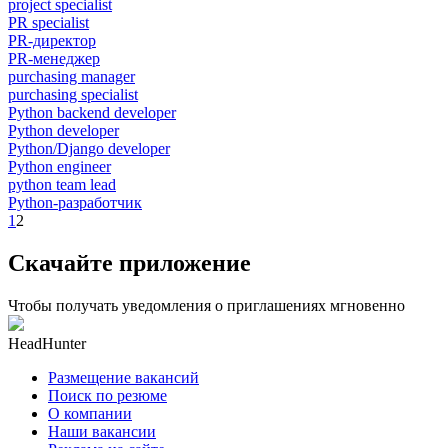
project specialist
PR specialist
PR-директор
PR-менеджер
purchasing manager
purchasing specialist
Python backend developer
Python developer
Python/Django developer
Python engineer
python team lead
Python-разработчик
1
2
Скачайте приложение
Чтобы получать уведомления о приглашениях мгновенно
HeadHunter
Размещение вакансий
Поиск по резюме
О компании
Наши вакансии