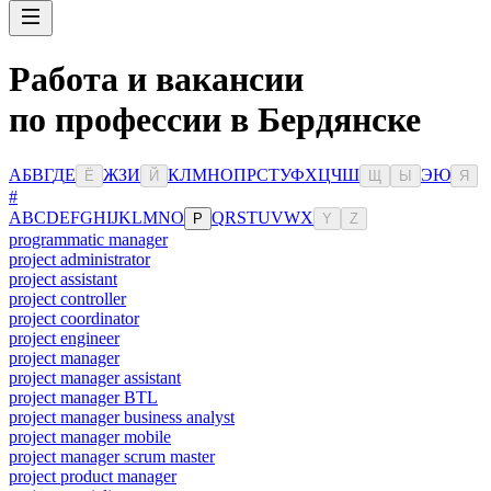
Работа и вакансии
по профессии в Бердянске
А
Б
В
Г
Д
Е
Ж
З
И
К
Л
М
Н
О
П
Р
С
Т
У
Ф
Х
Ц
Ч
Ш
Э
Ю
Ё
Й
Щ
Ы
Я
#
A
B
C
D
E
F
G
H
I
J
K
L
M
N
O
Q
R
S
T
U
V
W
X
P
Y
Z
programmatic manager
project administrator
project assistant
project controller
project coordinator
project engineer
project manager
project manager assistant
project manager BTL
project manager business analyst
project manager mobile
project manager scrum master
project product manager