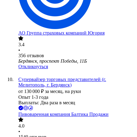
АО
Группа страховых компаний Югория
3.4
•
356
отзывов
Бердянск, проспект Победы, 11Б
Откликнуться
Супервайзер торговых представителей (г.
Мелитополь, г. Бердянск)
от
130 000
₽
за месяц,
на руки
Опыт 1-3 года
Выплаты: Два раза в месяц
Пивоваренная компания Балтика Продажи
4.0
•
1540
отзывов