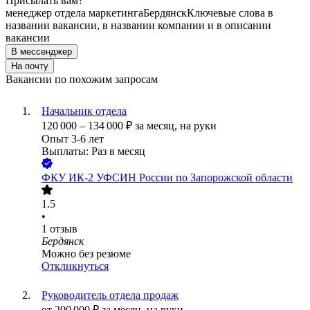
Присылать вам?
менеджер отдела маркетинга
Бердянск
Ключевые слова в
названии вакансии, в названии компании и в описании
вакансии
В мессенджер
На почту
Вакансии по похожим запросам
Начальник отдела
120 000
–
134 000
₽
за месяц,
на руки
Опыт 3-6 лет
Выплаты: Раз в месяц
ФКУ ИК-2 УФСИН России по Запорожской области
1.5
•
1
отзыв
Бердянск
Можно без резюме
Откликнуться
Руководитель отдела продаж
от
200 000
₽
за месяц,
на руки