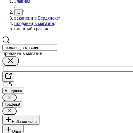
Главная
/
/
...
вакансии в Бердянске
/
продавец в магазин
/
сменный график
продавец в магазин
Бердянск
График
9
Рабочие часы
Опыт