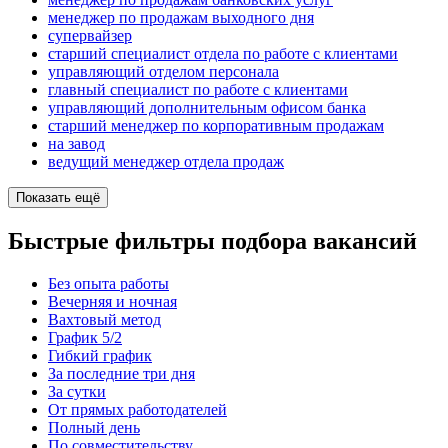
менеджер по продажам выходного дня
супервайзер
старший специалист отдела по работе с клиентами
управляющий отделом персонала
главный специалист по работе с клиентами
управляющий дополнительным офисом банка
старший менеджер по корпоративным продажам
на завод
ведущий менеджер отдела продаж
Показать ещё
Быстрые фильтры подбора вакансий
Без опыта работы
Вечерняя и ночная
Вахтовый метод
График 5/2
Гибкий график
За последние три дня
За сутки
От прямых работодателей
Полный день
По совместительству