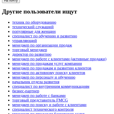
На почту
Другие пользователи ищут
техник по оборудованию
технический служащий
популярные для женщин
специалист по обучению и развитию
управляющий
менеджер по организации продаж
торговый менеджер
директор по развитию
менеджер по работе с клиентами (активные продажи)
менеджер по продажам услуг компании
менеджер по продажам и развитию клиентов
менеджер по активному поиску клиентов
менеджер по персоналу и обучению
начальник отдела развития
специалист по внутренним коммуникациям
бизнес-партнер
менеджер по работе с банками
торговый представитель FMCG
менеджер по поиску и работе с клиентами
специалист технического контроля
менеджер по продажам банковских услуг