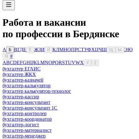
Работа и вакансии
по профессии в Бердянске
А
В
Г
Д
Е
Ж
З
И
К
Л
М
Н
О
П
Р
С
Т
У
Ф
Х
Ц
Ч
Ш
Э
Ю
Б
Ё
Й
Щ
Ы
#
Я
A
B
C
D
E
F
G
H
I
J
K
L
M
N
O
P
Q
R
S
T
U
V
W
X
Y
Z
бухгалтер ЕГАИС
бухгалтер ЖКХ
бухгалтер-казначей
бухгалтер-калькулятор
бухгалтер калькулятор-технолог
бухгалтер-кассир
бухгалтер-консультант
бухгалтер-консультант 1С
бухгалтер-контролер
бухгалтер-координатор
бухгалтер-логист
бухгалтер-материалист
бухгалтер-менеджер