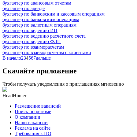
бухгалтер по авансовым отчетам
бухгалтер по аренде
бухгалтер по банковским и кассовым операциям
бухгалтер по банковским операциям
бухгалтер по валютным операциям
бухгалтер по ведению ИП
бухгалтер по ведению расчетного счета
бухгалтер по ведению ФЛП
бухгалтер по взаиморасчетам
бухгалтер по взаиморасчетам с клиентами
В начало
2
3
4
5
6
7
дальше
Скачайте приложение
Чтобы получать уведомления о приглашениях мгновенно
HeadHunter
Размещение вакансий
Поиск по резюме
О компании
Наши вакансии
Реклама на сайте
Требования к ПО