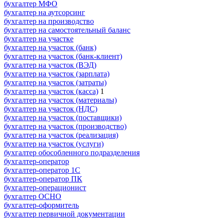
бухгалтер МФО
бухгалтер на аутсорсинг
бухгалтер на производство
бухгалтер на самостоятельный баланс
бухгалтер на участке
бухгалтер на участок (банк)
бухгалтер на участок (банк-клиент)
бухгалтер на участок (ВЭД)
бухгалтер на участок (зарплата)
бухгалтер на участок (затраты)
бухгалтер на участок (касса)
1
бухгалтер на участок (материалы)
бухгалтер на участок (НДС)
бухгалтер на участок (поставщики)
бухгалтер на участок (производство)
бухгалтер на участок (реализация)
бухгалтер на участок (услуги)
бухгалтер обособленного подразделения
бухгалтер-оператор
бухгалтер-оператор 1С
бухгалтер-оператор ПК
бухгалтер-операционист
бухгалтер ОСНО
бухгалтер-оформитель
бухгалтер первичной документации