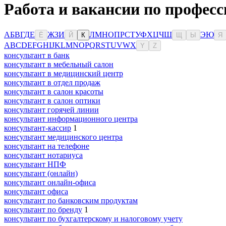
Работа и вакансии по професс
А
Б
В
Г
Д
Е
Ж
З
И
Л
М
Н
О
П
Р
С
Т
У
Ф
Х
Ц
Ч
Ш
Э
Ю
Ё
Й
К
Щ
Ы
Я
A
B
C
D
E
F
G
H
I
J
K
L
M
N
O
P
Q
R
S
T
U
V
W
X
Y
Z
консультант в банк
консультант в мебельный салон
консультант в медицинский центр
консультант в отдел продаж
консультант в салон красоты
консультант в салон оптики
консультант горячей линии
консультант информационного центра
консультант-кассир
1
консультант медицинского центра
консультант на телефоне
консультант нотариуса
консультант НПФ
консультант (онлайн)
консультант онлайн-офиса
консультант офиса
консультант по банковским продуктам
консультант по бренду
1
консультант по бухгалтерскому и налоговому учету