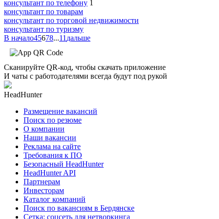
консультант по телефону
1
консультант по товарам
консультант по торговой недвижимости
консультант по туризму
В начало
4
5
6
7
8
...
11
дальше
Сканируйте QR-код, чтобы скачать приложение
И чаты с работодателями всегда будут под рукой
HeadHunter
Размещение вакансий
Поиск по резюме
О компании
Наши вакансии
Реклама на сайте
Требования к ПО
Безопасный HeadHunter
HeadHunter API
Партнерам
Инвесторам
Каталог компаний
Поиск по вакансиям в Бердянске
Сетка: соцсеть для нетворкинга