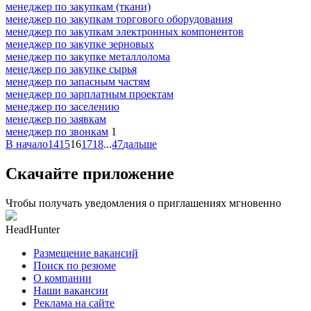
менеджер по закупкам (ткани)
менеджер по закупкам торгового оборудования
менеджер по закупкам электронных компонентов
менеджер по закупке зерновых
менеджер по закупке металлолома
менеджер по закупке сырья
менеджер по запасным частям
менеджер по зарплатным проектам
менеджер по заселению
менеджер по заявкам
менеджер по звонкам
1
В начало
14
15
16
17
18
...
47
дальше
Скачайте приложение
Чтобы получать уведомления о приглашениях мгновенно
HeadHunter
Размещение вакансий
Поиск по резюме
О компании
Наши вакансии
Реклама на сайте