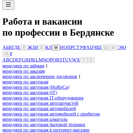
Работа и вакансии
по профессии в Бердянске
А
Б
В
Г
Д
Е
Ж
З
И
К
Л
Н
О
П
Р
С
Т
У
Ф
Х
Ц
Ч
Ш
Э
Ю
Ё
Й
М
Щ
Ы
#
Я
A
B
C
D
E
F
G
H
I
J
K
L
M
N
O
P
Q
R
S
T
U
V
W
X
Y
Z
менеджер по займам
1
менеджер по заказам
менеджер по заключению договоров
1
менеджер по закупкам
менеджер по закупкам (HoReCa)
менеджер по закупкам (IT)
менеджер по закупкам IT-оборудования
менеджер по закупкам автозапчастей
менеджер по закупкам автомобилей
менеджер по закупкам автомобилей с пробегом
менеджер по закупкам алкоголь
менеджер по закупкам бытовой техники
менеджер по закупкам в интернет-магазин