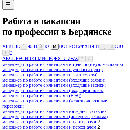
Работа и вакансии
по профессии в Бердянске
А
Б
В
Г
Д
Е
Ж
З
И
К
Л
Н
О
П
Р
С
Т
У
Ф
Х
Ц
Ч
Ш
Э
Ю
Ё
Й
М
Щ
Ы
#
Я
A
B
C
D
E
F
G
H
I
J
K
L
M
N
O
P
Q
R
S
T
U
V
W
X
Y
Z
менеджер по работе с клиентами в транспортную компанию
менеджер по работе с клиентами в учебный центр
менеджер по работе с клиентами в фитнес-клуб
менеджер по работе с клиентами (входящие заявки)
менеджер по работе с клиентами (входящие звонки)
менеджер по работе с клиентами (входящий поток)
менеджер по работе с клиентами (ВЭД)
менеджер по работе с клиентами (железнодорожные
перевозки)
менеджер по работе с клиентами интернет-магазина
менеджер по работе с клиентами (интернет-реклама)
менеджер по работе с клиентами и партнерами
2
менеджер по работе с клиентами и персоналом
2