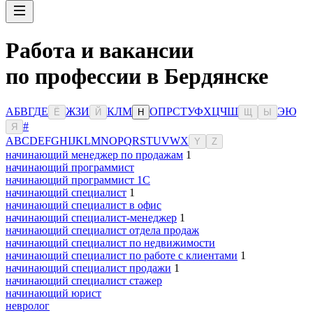
Работа и вакансии
по профессии в Бердянске
А
Б
В
Г
Д
Е
Ж
З
И
К
Л
М
О
П
Р
С
Т
У
Ф
Х
Ц
Ч
Ш
Э
Ю
Ё
Й
Н
Щ
Ы
#
Я
A
B
C
D
E
F
G
H
I
J
K
L
M
N
O
P
Q
R
S
T
U
V
W
X
Y
Z
начинающий менеджер по продажам
1
начинающий программист
начинающий программист 1С
начинающий специалист
1
начинающий специалист в офис
начинающий специалист-менеджер
1
начинающий специалист отдела продаж
начинающий специалист по недвижимости
начинающий специалист по работе с клиентами
1
начинающий специалист продажи
1
начинающий специалист стажер
начинающий юрист
невролог