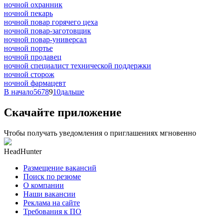
ночной охранник
ночной пекарь
ночной повар горячего цеха
ночной повар-заготовщик
ночной повар-универсал
ночной портье
ночной продавец
ночной специалист технической поддержки
ночной сторож
ночной фармацевт
В начало
5
6
7
8
9
10
дальше
Скачайте приложение
Чтобы получать уведомления о приглашениях мгновенно
HeadHunter
Размещение вакансий
Поиск по резюме
О компании
Наши вакансии
Реклама на сайте
Требования к ПО