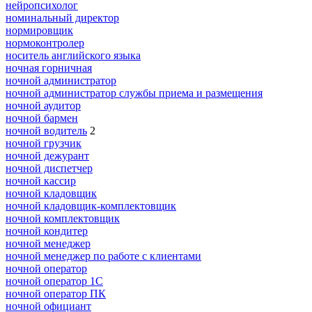
нейропсихолог
номинальный директор
нормировщик
нормоконтролер
носитель английского языка
ночная горничная
ночной администратор
ночной администратор службы приема и размещения
ночной аудитор
ночной бармен
ночной водитель
2
ночной грузчик
ночной дежурант
ночной диспетчер
ночной кассир
ночной кладовщик
ночной кладовщик-комплектовщик
ночной комплектовщик
ночной кондитер
ночной менеджер
ночной менеджер по работе с клиентами
ночной оператор
ночной оператор 1С
ночной оператор ПК
ночной официант