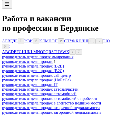
Работа и вакансии
по профессии в Бердянске
А
Б
В
Г
Д
Е
Ж
З
И
К
Л
М
Н
О
П
С
Т
У
Ф
Х
Ц
Ч
Ш
Э
Ю
Ё
Й
Р
Щ
Ы
#
Я
A
B
C
D
E
F
G
H
I
J
K
L
M
N
O
P
Q
R
S
T
U
V
W
X
Y
Z
руководитель отдела программирования
руководитель отдела продаж
1
руководитель отдела продаж (B2B)
руководитель отдела продаж (B2C)
руководитель отдела продаж call-центр
руководитель отдела продаж (HoReCa)
руководитель отдела продаж IT
руководитель отдела продаж автозапчастей
руководитель отдела продаж автомобилей
руководитель отдела продаж автомобилей с пробегом
руководитель отдела продаж в агентство недвижимости
руководитель отдела продаж вторичной недвижимости
руководитель отдела продаж загородной недвижимости