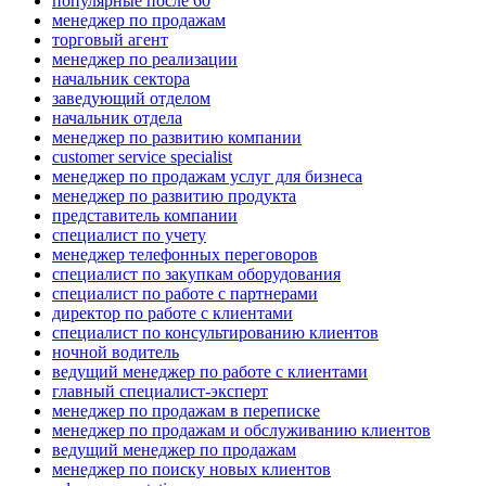
популярные после 60
менеджер по продажам
торговый агент
менеджер по реализации
начальник сектора
заведующий отделом
начальник отдела
менеджер по развитию компании
customer service specialist
менеджер по продажам услуг для бизнеса
менеджер по развитию продукта
представитель компании
специалист по учету
менеджер телефонных переговоров
специалист по закупкам оборудования
специалист по работе с партнерами
директор по работе с клиентами
специалист по консультированию клиентов
ночной водитель
ведущий менеджер по работе с клиентами
главный специалист-эксперт
менеджер по продажам в переписке
менеджер по продажам и обслуживанию клиентов
ведущий менеджер по продажам
менеджер по поиску новых клиентов