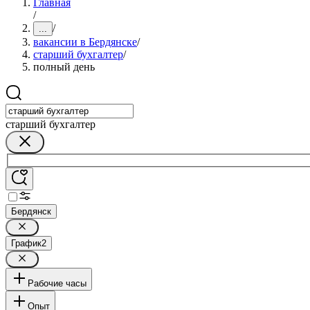
Главная
/
/
...
вакансии в Бердянске
/
старший бухгалтер
/
полный день
старший бухгалтер
Бердянск
График
2
Рабочие часы
Опыт