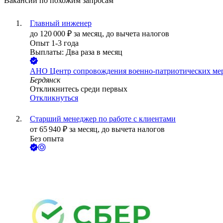
Вакансии по похожим запросам
Главный инженер
до
120 000
₽
за месяц,
до вычета налогов
Опыт 1-3 года
Выплаты: Два раза в месяц
АНО Центр сопровождения военно-патриотических ме
Бердянск
Откликнитесь среди первых
Откликнуться
Старший менеджер по работе с клиентами
от
65 940
₽
за месяц,
до вычета налогов
Без опыта