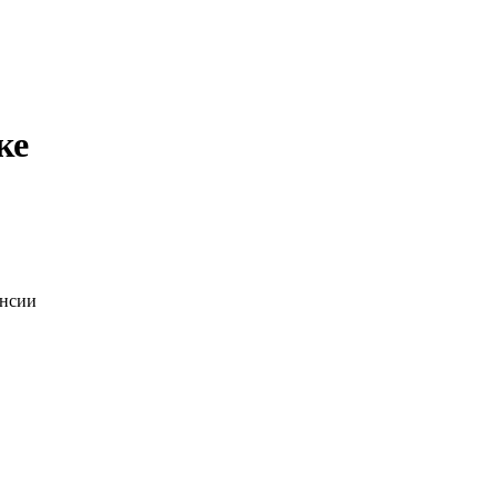
ке
ансии