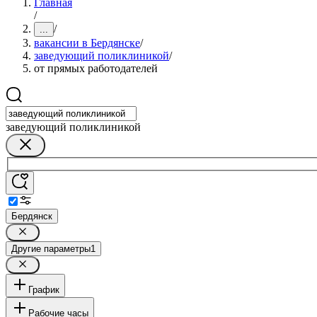
Главная
/
/
...
вакансии в Бердянске
/
заведующий поликлиникой
/
от прямых работодателей
заведующий поликлиникой
Бердянск
Другие параметры
1
График
Рабочие часы