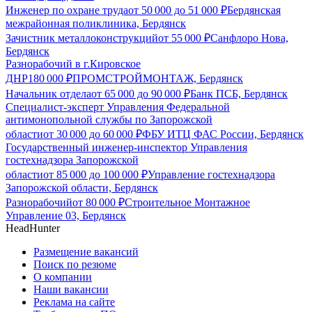
Инженер по охране труда
от
50 000
до
51 000
₽
Бердянская
межрайонная поликлиника, Бердянск
Зачистник металлоконструкций
от
55 000
₽
Санфлоро Нова,
Бердянск
Разнорабочий в г.Кировское
ДНР
180 000
₽
ПРОМСТРОЙМОНТАЖ, Бердянск
Начальник отдела
от
65 000
до
90 000
₽
Банк ПСБ, Бердянск
Специалист-эксперт Управления Федеральной
антимонопольной службы по Запорожской
области
от
30 000
до
60 000
₽
ФБУ ИТЦ ФАС России, Бердянск
Государственный инженер-инспектор Управления
гостехнадзора Запорожской
области
от
85 000
до
100 000
₽
Управление гостехнадзора
Запорожской области, Бердянск
Разнорабочий
от
80 000
₽
Строительное Монтажное
Управление 03, Бердянск
HeadHunter
Размещение вакансий
Поиск по резюме
О компании
Наши вакансии
Реклама на сайте